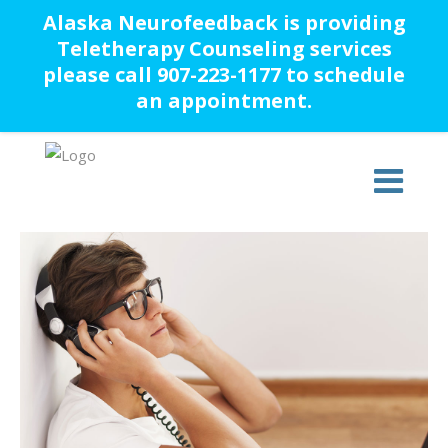
Alaska Neurofeedback is providing
Teletherapy Counseling services
please call 907-223-1177 to schedule
an appointment.