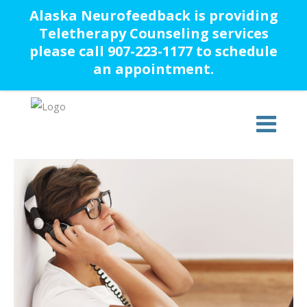
Alaska Neurofeedback is providing
Teletherapy Counseling services
please call 907-223-1177 to schedule
an appointment.